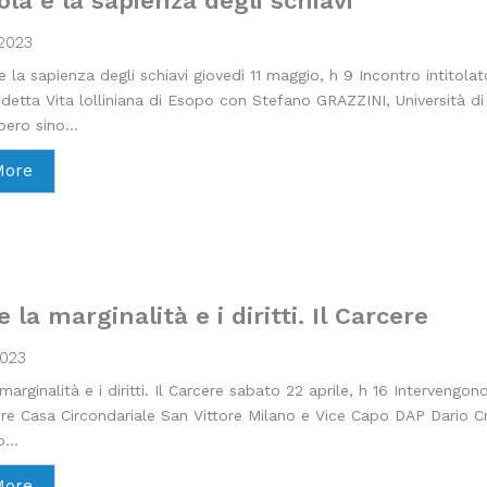
ola e la sapienza degli schiavi
2023
e la sapienza degli schiavi giovedì 11 maggio, h 9 Incontro intitola
ddetta Vita lolliniana di Esopo con Stefano GRAZZINI, Università di
bero sino...
More
 la marginalità e i diritti. Il Carcere
2023
marginalità e i diritti. Il Carcere sabato 22 aprile, h 16 Intervengon
ore Casa Circondariale San Vittore Milano e Vice Capo DAP Dario Cr
...
More