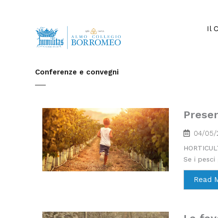
Vai
al
contenuto
Il 
Conferenze e convegni
Presen
04/05/
HORTICULTU
Se i pesci
Read 