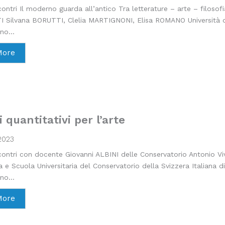
ncontri Il moderno guarda all’antico Tra letterature – arte – filoso
 Silvana BORUTTI, Clelia MARTIGNONI, Elisa ROMANO Università di
no...
More
 quantitativi per l’arte
2023
ncontri con docente Giovanni ALBINI delle Conservatorio Antonio Viv
a e Scuola Universitaria del Conservatorio della Svizzera Italiana d
no...
More