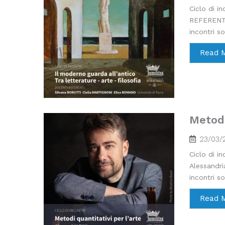
Ciclo di i
REFERENTI
incontri so
Read 
Metodi
23/03/
Ciclo di i
Alessandri
incontri so
Read 