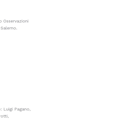
to Osservazioni
 Salerno.
o: Luigi Pagano,
otti,