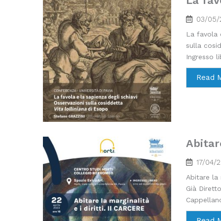
La fav
03/05/
La favola 
sulla cosi
Ingresso li
Read 
Abitare
17/04/
Abitare la 
Già Dirett
Cappellano
Read 