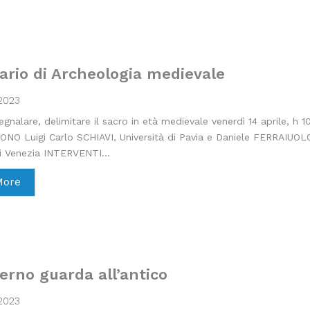
rio di Archeologia medievale
2023
egnalare, delimitare il sacro in età medievale venerdì 14 aprile, h 1
O Luigi Carlo SCHIAVI, Università di Pavia e Daniele FERRAIUOLO
i Venezia INTERVENTI...
More
erno guarda all’antico
2023