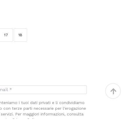
17
18
Torna
in
teniamo i tuoi dati privati e li condividiamo
alto
o con terze parti necessarie per l'erogazione
 servizi. Per maggiori informazioni, consulta
nostra Privacy Policy.