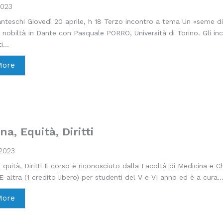
2023
anteschi Giovedì 20 aprile, h 18 Terzo incontro a tema Un «seme di 
e nobiltà in Dante con Pasquale PORRO, Università di Torino. Gli in
i...
More
na, Equità, Diritti
2023
Equità, Diritti Il corso è riconosciuto dalla Facoltà di Medicina e C
E-altra (1 credito libero) per studenti del V e VI anno ed è a cura..
More