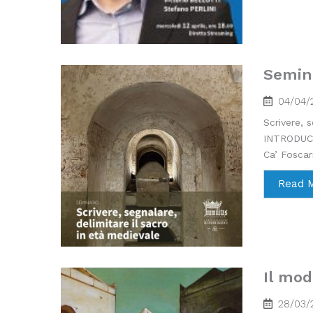
Semina
04/04/
Scrivere, s
INTRODUCON
Ca’ Foscar
Read 
Il mod
28/03/