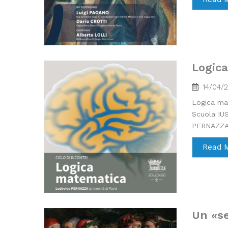
Logic
14/04/
Logica mat
Scuola IUS
PERNAZZA, 
Read 
Un «se