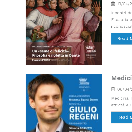
13/04/
Incontri d
Filosofia 
riconosciut
Read 
Medici
06/04/
Medicina, 
attività AD
Read 