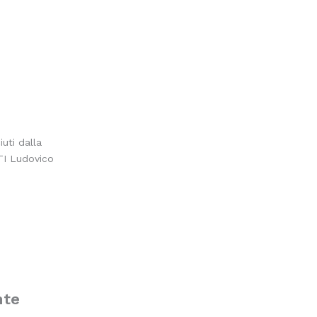
uti dalla
TI Ludovico
nte