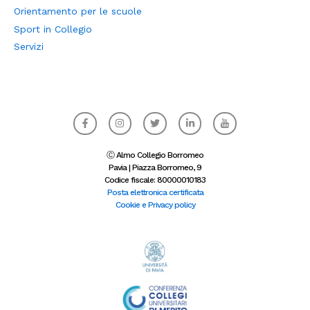
Orientamento per le scuole
Sport in
Collegio
Servizi
F
I
T
L
I
a
n
w
i
c
c
s
i
n
o
e
t
t
k
n
b
a
t
e
-
Ⓒ Almo Collegio Borromeo
o
g
e
d
y
Pavia | Piazza Borromeo, 9
o
r
r
i
o
Codice fiscale: 80000010183
k
a
n
u
-
m
-
t
Posta elettronica certificata
f
i
u
Cookie e Privacy policy
n
b
e