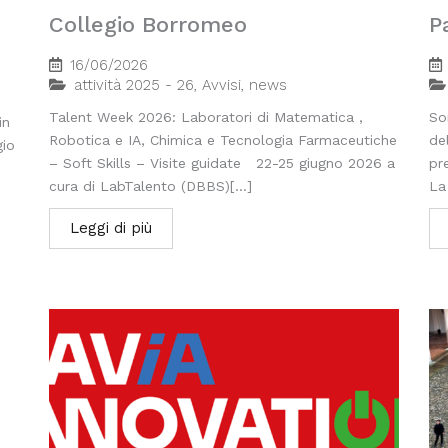
Collegio Borromeo
P
16/06/2026
attività 2025 - 26
,
Avvisi
,
news
Talent Week 2026: Laboratori di Matematica ,
So
in
Robotica e IA, Chimica e Tecnologia Farmaceutiche
de
gio
– Soft Skills – Visite guidate 22-25 giugno 2026 a
pre
cura di LabTalento (DBBS)[...]
La
Leggi di più