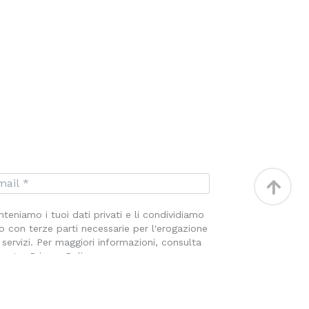
Torna
in
teniamo i tuoi dati privati e li condividiamo
alto
o con terze parti necessarie per l'erogazione
 servizi. Per maggiori informazioni, consulta
nostra Privacy Policy.