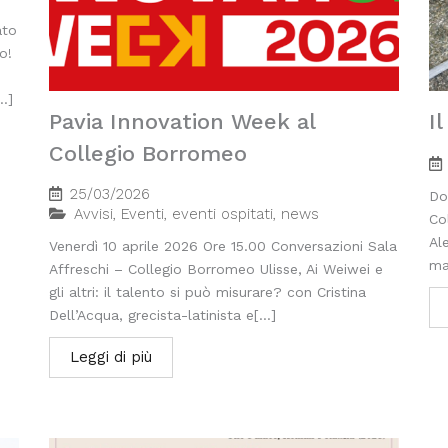
ato
o!
..]
Pavia Innovation Week al
I
Collegio Borromeo
25/03/2026
Do
Avvisi
,
Eventi
,
eventi ospitati
,
news
Co
Al
Venerdì 10 aprile 2026 Ore 15.00 Conversazioni Sala
ma
Affreschi – Collegio Borromeo Ulisse, Ai Weiwei e
gli altri: il talento si può misurare? con Cristina
Dell’Acqua, grecista-latinista e[...]
Leggi di più