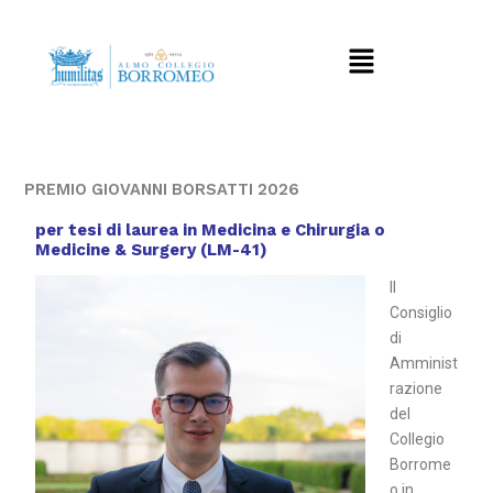
Vai
al
Menu
contenuto
PREMIO GIOVANNI BORSATTI 2026
per tesi di laurea in Medicina e Chirurgia o
Medicine & Surgery (LM-41)
Il
Consiglio
di
Amminist
razione
del
Collegio
Borrome
o in