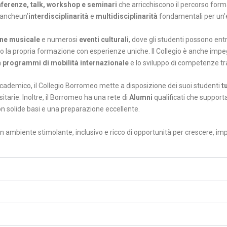
nferenze, talk, workshop e seminari
che arricchiscono il percorso form
 ancheun’
interdisciplinarità
e
multidisciplinarità
fondamentali per un
ne musicale
e numerosi
eventi culturali
, dove gli studenti possono ent
do la propria formazione con esperienze uniche. Il Collegio è anche impe
a
programmi di mobilità internazionale
e lo sviluppo di competenze tra
cademico, il Collegio Borromeo mette a disposizione dei suoi studenti
t
itarie. Inoltre, il Borromeo ha una rete di
Alumni
qualificati che support
on solide basi e una preparazione eccellente.
 ambiente stimolante, inclusivo e ricco di opportunità per crescere, imp