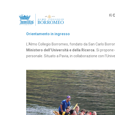
Vai
al
contenuto
Il 
Orientamento in ingresso
L’Almo Collegio Borromeo, fondato da San Carlo Borrom
Ministero dell’Università e della Ricerca.
Si propone d
personale. Situato a Pavia, in collaborazione con l’Univers