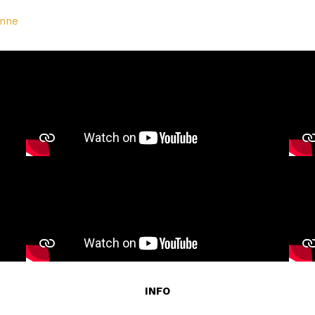
unne
INFO