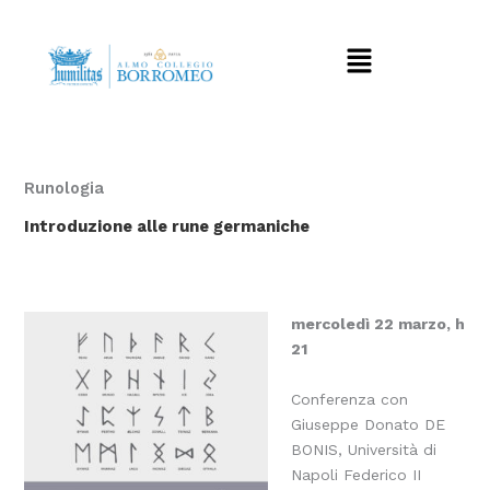
Vai
al
Menu
contenuto
Runologia
Introduzione alle
rune germaniche
mercoledì 22 marzo, h
21
Conferenza con
Giuseppe Donato DE
BONIS, Università di
Napoli Federico II