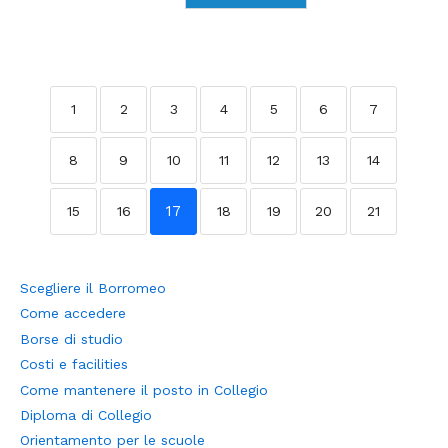
1
2
3
4
5
6
7
8
9
10
11
12
13
14
17
15
16
18
19
20
21
Scegliere il Borromeo
Come accedere
Borse di studio
Costi e facilities
Come mantenere il posto in Collegio
Diploma di Collegio
Orientamento per le scuole