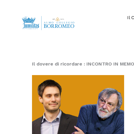
Vai
al
contenuto
Il 
Il dovere di ricordare : INCONTRO IN ME