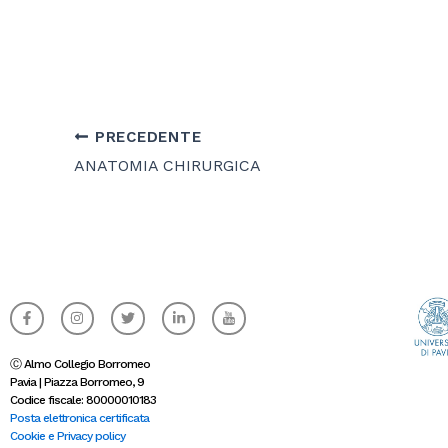
PRECEDENTE
ANATOMIA CHIRURGICA
F
I
T
L
I
a
n
w
i
c
c
s
i
n
o
e
t
t
k
n
b
a
t
e
-
Ⓒ Almo Collegio Borromeo
o
g
e
d
y
Pavia | Piazza Borromeo, 9
o
r
r
i
o
Codice fiscale: 80000010183
k
a
n
u
-
m
-
t
Posta elettronica certificata
f
i
u
Cookie e Privacy policy
n
b