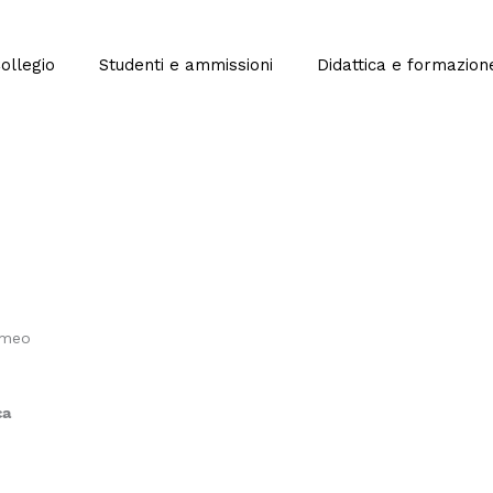
Collegio
Studenti e ammissioni
Didattica e formazion
romeo
ca