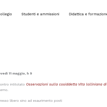
Collegio
Studenti e ammissioni
Didattica e formazion
ovedì 11 maggio, h 9
Osservazioni sulla cosiddetta Vita lolliniana 
contro intitolato
lerno.
gresso libero sino ad esaurimento posti