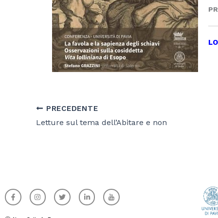
PR
LO
PRECEDENTE
Letture sul tema dell’Abitare e non
F
I
T
L
I
a
n
w
i
c
c
s
i
n
o
e
t
t
k
n