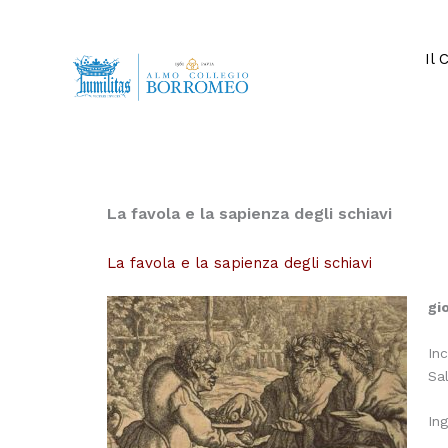
Vai
al
contenuto
Il 
La favola e la sapienza degli schiavi
La favola e la sapienza degli schiavi
gi
In
Sa
In