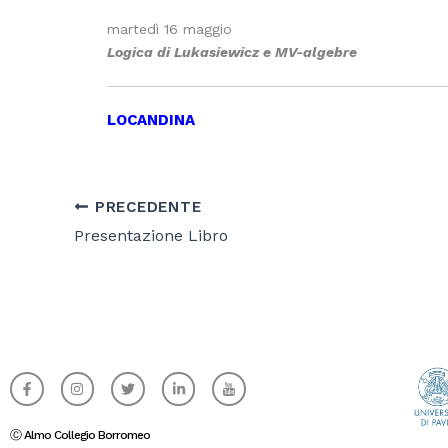
martedì 16 maggio
Logica di Lukasiewicz
e MV-algebre
LOCANDINA
PRECEDENTE
Presentazione Libro
F
I
T
L
I
a
n
w
i
c
c
s
i
n
o
e
t
t
k
n
b
a
t
e
-
Ⓒ Almo Collegio Borromeo
o
g
e
d
y