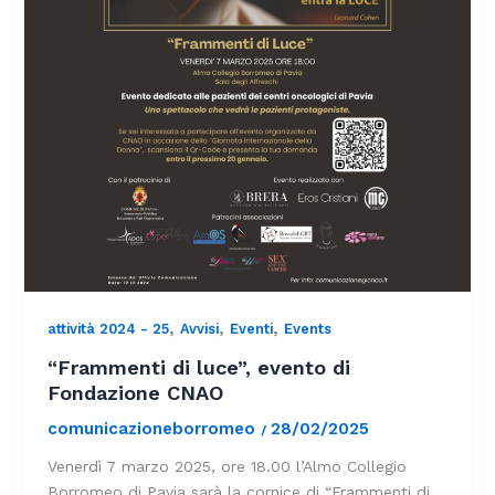
,
,
,
attività 2024 - 25
Avvisi
Eventi
Events
“Frammenti di luce”, evento di
Fondazione CNAO
comunicazioneborromeo
28/02/2025
/
Venerdì 7 marzo 2025, ore 18.00 l’Almo Collegio
Borromeo di Pavia sarà la cornice di “Frammenti di