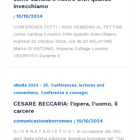
invecchiamo
10/10/2024
/
CONFERENZA TUTTI I NODI VENGONO AL PETTINE
come cambia il nostro DNA quando invecchiamo
martedì 22 ottobre 2024, ore 18.30 RELATORE
Marco DI ANTONIO, Imperial College London
>ISCRIVITI< Durante il
,
attività 2024 - 25
Conferences, lectures and
,
conventions
Conferenze e convegni
CESARE BECCARIA: l’opera, l’uomo, il
carcere
comunicazioneborromeo
10/10/2024
/
G I O R N A T A D I S T U D I in occasione dei 260
anni dalla prima edizione anonima livornese del “Dei