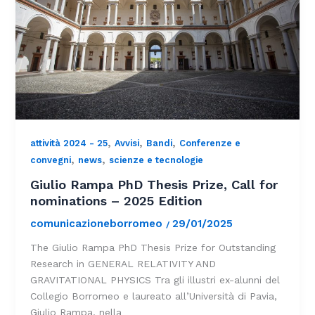
,
,
,
attività 2024 - 25
Avvisi
Bandi
Conferenze e
,
,
convegni
news
scienze e tecnologie
Giulio Rampa PhD Thesis Prize, Call for
nominations – 2025 Edition
comunicazioneborromeo
29/01/2025
/
The Giulio Rampa PhD Thesis Prize for Outstanding
Research in GENERAL RELATIVITY AND
GRAVITATIONAL PHYSICS​ Tra gli illustri ex-alunni del
Collegio Borromeo e laureato all’Università di Pavia,
Giulio Rampa, nella