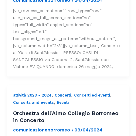
comunicazioneborromeo
24/04/2024
/
[vc_row css_animation=”” row_type=”row”
use_row_as_full_screen_section=”no”
type=”full_width” angled_section=”no”
text_align=”left”
background_image_as_pattern=”without_pattern”]
[vc_column width=”2/3″][vc_column_text] Concerto
all’Oasi di Sant’Alessio PRESSO: OASI DI
SANT’ALESSIO via Cadorna 2, Sant’Alessio con
Vialone PV QUANDO: domenica 26 maggio 2024,
,
,
,
attività 2023 - 2024
Concerti
Concerti ed eventi
,
Concerts and events
Eventi
Orchestra dell’Almo Collegio Borromeo
in Concerto
comunicazioneborromeo
09/04/2024
/