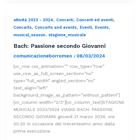
,
,
,
attività 2023 - 2024
Concerti
Concerti ed eventi
,
,
,
,
Concerts
Concerts and events
Eventi
Events
,
musical_season
stagione_musicale
Bach: Passione secondo Giovanni
comunicazioneborromeo
08/03/2024
/
[vc_row css_animation=”” row_type=”row”
use_row_as_full_screen_section=”no”
type=”full_width” angled_section=”no”
text_align=”left”
background_image_as_pattern=”without_pattern”]
[vc_column width=”2/3″][vc_column_text]STAGIONE
MUSICALE 2023/2024 VIAGGI BACH: PASSIONE
SECONDO GIOVANNI giovedì 21 marzo 2024, ore
20.30 In occasione del trecentesimo anno dalla
prima esecuzione