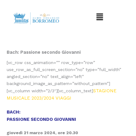
Vai
al
Menu
contenuto
Bach: Passione secondo Giovanni
[vc_row css_animation=”” row_type=”row”
use_row_as_full_screen_section=”no” type=”full_width”
angled_section=”no” text_align=”left”
background_image_as_pattern=”without_pattern”]
STAGIONE
[vc_column width=”2/3″][vc_column_text]
MUSICALE 2023/2024 VIAGGI
BACH:
PASSIONE SECONDO GIOVANNI
giovedì 21 marzo 2024, ore 20.30