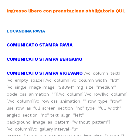
Ingresso libero con prenotazione obbligatoria
QUI
.
LOCANDINA PAVIA
COMUNICATO STAMPA PAVIA
COMUNICATO STAMPA BERGAMO
COMUNICATO STAMPA VIGEVANO
[/vc_column_text]
[vc_empty_space][/vc_column][vc_column width=”1/3″]
[vc_single_image image=”28094″ img_size=”medium”
qode_css_animation=””][/vc_column][/vc_row][vc_column]
[/vc_column][vc_row css_animation=”” row_type=”row”
use_row_as_full_screen_section=”no” type=”full_width”
angled_section=”no” text_align=”left”
background_image_as_pattern=”without_pattern”]
[vc_column][vc_gallery interval=”3″
images=”27973,27972,27971,27970″ img_size=”LARGE”]