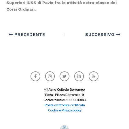
Superiori IUSS di Pavia fra le attività extra-classe dei
Corsi Ordinari.
PRECEDENTE
SUCCESSIVO
F
I
T
L
I
a
n
w
i
c
c
s
i
n
o
e
t
t
k
n
b
a
t
e
-
Ⓒ Almo Collegio Borromeo
o
g
e
d
y
Pavia | Piazza Borromeo, 9
o
r
r
i
o
Codice fiscale: 80000010183
k
a
n
u
-
m
-
t
Posta elettronica certificata
f
i
u
Cookie e Privacy policy
n
b
e