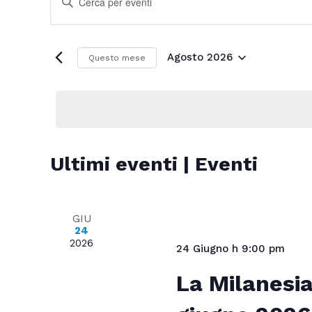
Ricerca
Parola
e
Chiave.
viste
Cerca
Navigazione
Eventi
Agosto 2026
Questo mese
per
Seleziona
Parola
la
Chiave.
data.
Calendario
Ultimi eventi | Eventi
di
Eventi
GIU
24
2026
24 Giugno h 9:00 pm
La Milanesia