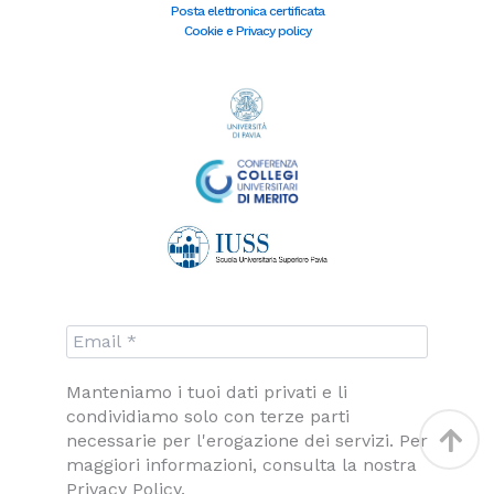
-
m
-
t
Posta elettronica certificata
f
i
u
Cookie e Privacy policy
n
b
e
Manteniamo i tuoi dati privati e li
condividiamo solo con terze parti
Torna
necessarie per l'erogazione dei servizi. Per
in
maggiori informazioni, consulta la nostra
Privacy Policy.