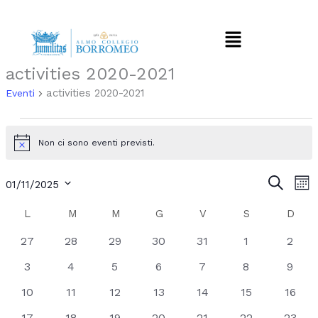
Vai
al
Menu
contenuto
LUNEDÌ
MARTEDÌ
MERCOLEDÌ
GIOVEDÌ
VENERDÌ
SABATO
DOM
activities 2020-2021
Eventi
activities 2020-2021
Eventi
Non ci sono eventi previsti.
Notice
Eventi
Eve
Cerca
01/11/2025
Mes
Ricerca
Vis
Seleziona
e
Nav
Calendario
L
M
M
G
V
S
D
la
viste
data.
di
0
0
0
0
0
0
0
27
28
29
30
31
1
2
Navigazion
Eventi
eventi
eventi
eventi
eventi
eventi
eventi
eventi
0
0
0
0
0
0
0
3
4
5
6
7
8
9
eventi
eventi
eventi
eventi
eventi
eventi
eventi
0
0
0
0
0
0
0
10
11
12
13
14
15
16
eventi
eventi
eventi
eventi
eventi
eventi
eventi
0
0
0
0
0
0
0
17
18
19
20
21
22
23