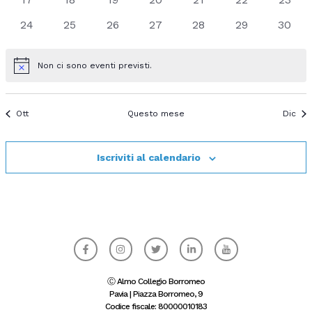
eventi
eventi
eventi
eventi
eventi
eventi
eventi
0
0
0
0
0
0
0
24
25
26
27
28
29
30
eventi
eventi
eventi
eventi
eventi
eventi
eventi
Non ci sono eventi previsti.
Notice
Ott
Questo mese
Dic
Iscriviti al calendario
F
I
T
L
I
a
n
w
i
c
c
s
i
n
o
e
t
t
k
n
b
a
t
e
-
Ⓒ Almo Collegio Borromeo
o
g
e
d
y
Pavia | Piazza Borromeo, 9
o
r
r
i
o
Codice fiscale: 80000010183
k
a
n
u