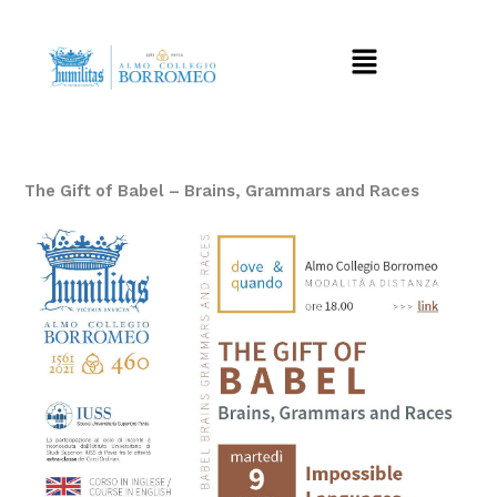
Vai
al
Menu
contenuto
The Gift of Babel – Brains, Grammars and Races