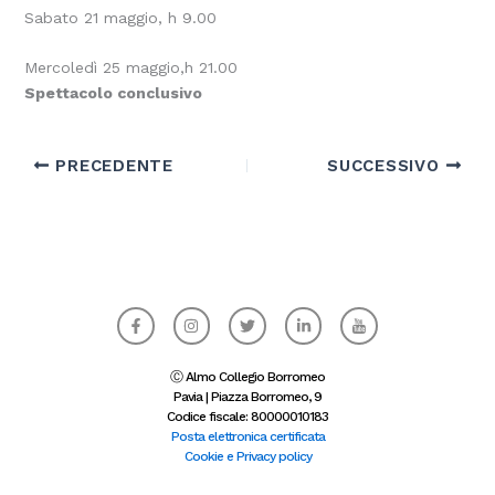
Sabato 21 maggio, h 9.00
Mercoledì 25 maggio,h 21.00
Spettacolo conclusivo
PRECEDENTE
SUCCESSIVO
F
I
T
L
I
a
n
w
i
c
c
s
i
n
o
e
t
t
k
n
b
a
t
e
-
Ⓒ Almo Collegio Borromeo
o
g
e
d
y
Pavia | Piazza Borromeo, 9
o
r
r
i
o
Codice fiscale: 80000010183
k
a
n
u
-
m
-
t
Posta elettronica certificata
f
i
u
Cookie e Privacy policy
n
b
e