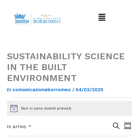
Vai
al
Menu
contenuto
SUSTAINABILITY SCIENCE
IN THE BUILT
ENVIRONMENT
comunicazioneborromeo
04/02/2025
Di
/
Eventi
Non ci sono eventi previsti.
N
o
t
E
E
C
In arrivo
S
i
e
v
v
o
S
c
r
e
e