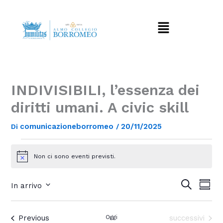
Vai
al
Menu
contenuto
INDIVISIBILI, l’essenza dei
diritti umani. A civic skill
comunicazioneborromeo
20/11/2025
Di
/
Eventi
Non ci sono eventi previsti.
N
o
t
E
E
C
In arrivo
S
i
e
v
v
o
S
c
r
e
e
m
e
c
e
m
n
n
l
Eventi
Eventi
Previous
Oggi
successivi
a