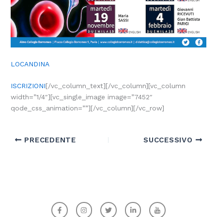
LOCANDINA
ISCRIZIONI
[/vc_column_text][/vc_column][vc_column
width=”1/4″][vc_single_image image=”7452″
qode_css_animation=””][/vc_column][/vc_row]
PRECEDENTE
SUCCESSIVO
F
I
T
L
I
a
n
w
i
c