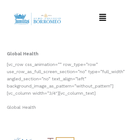
Vai
al
Menu
contenuto
Global Health
[vc_row css_animation=”” row_type=”row”
use_row_as_full_screen_section=”no” type=”full_width”
angled_section=”no” text_align=”left”
background_image_as_pattern=”without_pattern”]
[vc_column width=”3/4″][vc_column_text]
Global Health