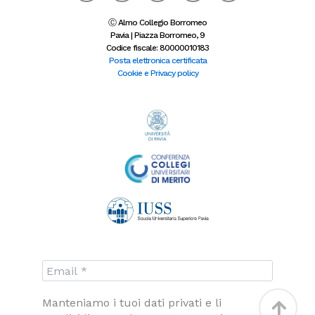
c
s
i
n
o
e
t
t
k
n
b
a
t
e
-
Ⓒ Almo Collegio Borromeo
o
g
e
d
y
Pavia | Piazza Borromeo, 9
o
r
r
i
o
Codice fiscale: 80000010183
k
a
n
u
-
m
-
t
Posta elettronica certificata
f
i
u
Cookie e Privacy policy
n
b
e
Torna
Manteniamo i tuoi dati privati e li