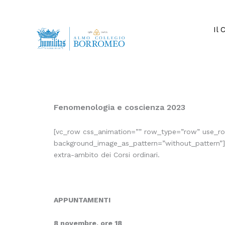
Vai
al
contenuto
Il 
Fenomenologia e coscienza 2023
[vc_row css_animation=”” row_type=”row” use_row
background_image_as_pattern=”without_pattern”][vc
extra-ambito dei Corsi ordinari.
APPUNTAMENTI
8 novembre, ore 18