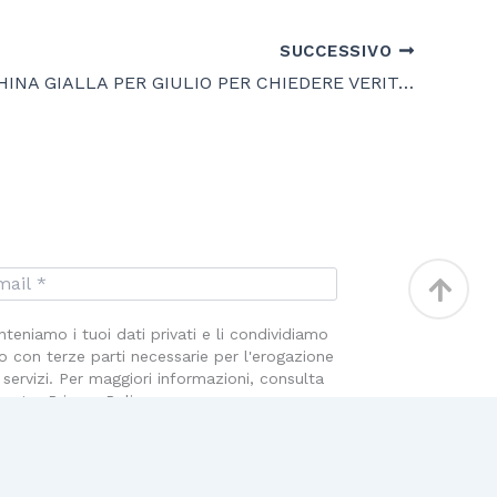
SUCCESSIVO
UNA PANCHINA GIALLA PER GIULIO PER CHIEDERE VERITÀ E GIUSTIZIA
Torna
in
teniamo i tuoi dati privati e li condividiamo
alto
o con terze parti necessarie per l'erogazione
 servizi. Per maggiori informazioni, consulta
nostra Privacy Policy.