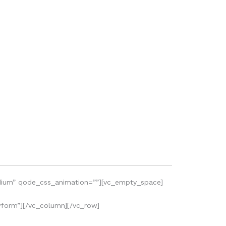
dium” qode_css_animation=””][vc_empty_space]
orm”][/vc_column][/vc_row]