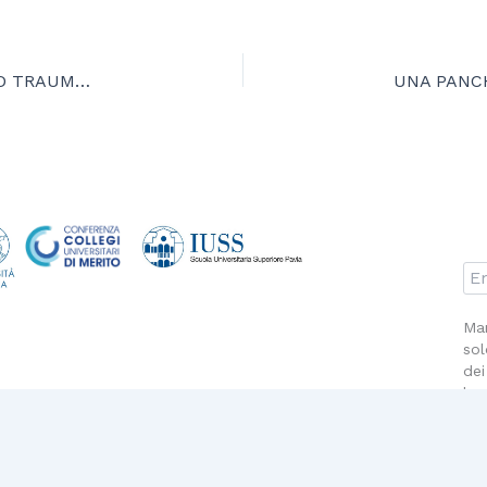
Advanced Course on ACUTE CARE SURGERY AND TRAUMA I
Man
sol
dei
la 