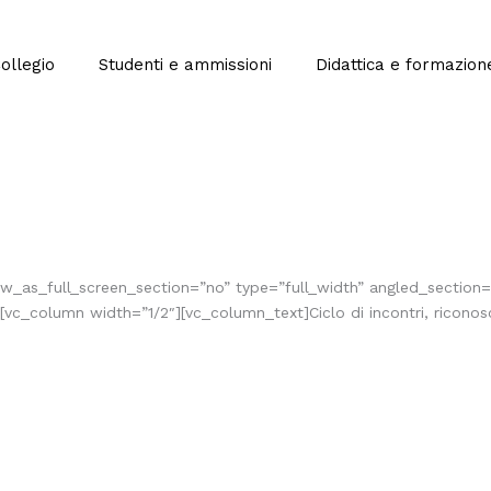
Collegio
Studenti e ammissioni
Didattica e formazion
_as_full_screen_section=”no” type=”full_width” angled_section=”
_column width=”1/2″][vc_column_text]Ciclo di incontri, riconosci