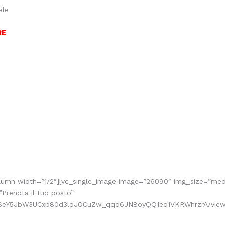
ele
RE
olumn width=”1/2″][vc_single_image image=”26090″ img_size=”me
”Prenota il tuo posto”
pQLSeY5JbW3UCxp80d3loJOCuZw_qqo6JN8oyQQ1eo1VKRWhrzrA/viewf