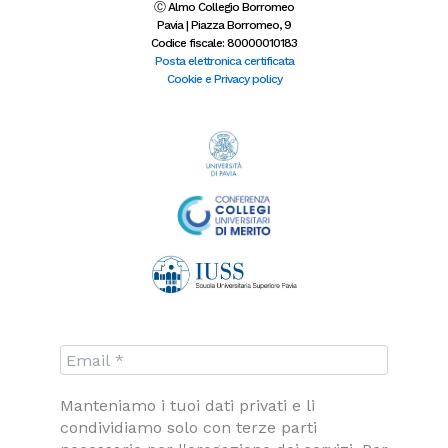
b
a
t
e
-
Ⓒ Almo Collegio Borromeo
o
g
e
d
y
Pavia | Piazza Borromeo, 9
o
r
r
i
o
Codice fiscale: 80000010183
k
a
n
u
-
m
-
t
Posta elettronica certificata
f
i
u
Cookie e Privacy policy
n
b
e
Manteniamo i tuoi dati privati e li
condividiamo solo con terze parti