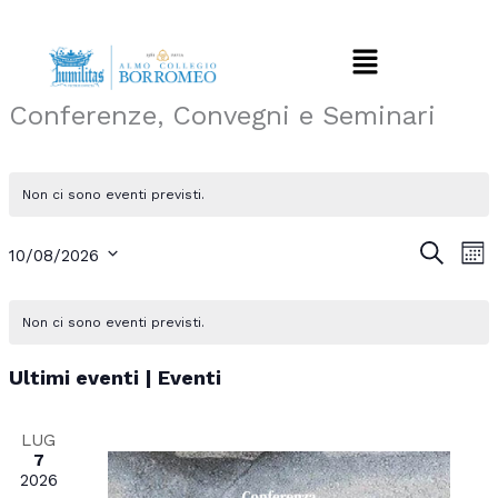
Vai
al
Menu
contenuto
Conferenze, Convegni e Seminari
Non ci sono eventi previsti.
Eventi
Eve
Cerca
10/08/2026
Mes
Ricerca
Vis
Seleziona
e
Nav
Calendario
la
Non ci sono eventi previsti.
viste
data.
di
Navigazion
Eventi
Ultimi eventi | Eventi
LUG
7
2026