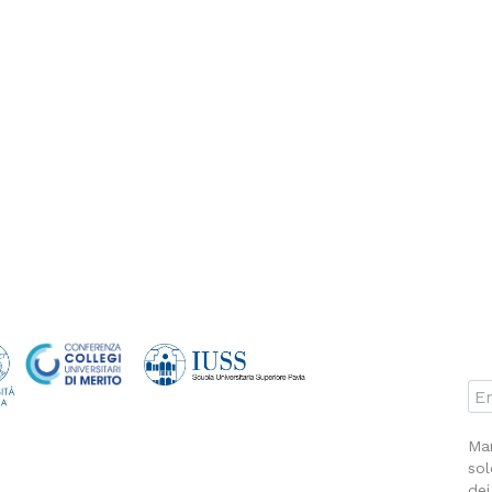
Man
sol
dei