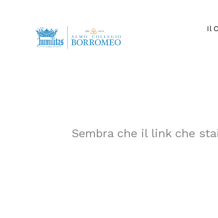
Vai
al
contenuto
Il 
Sembra che il link che sta