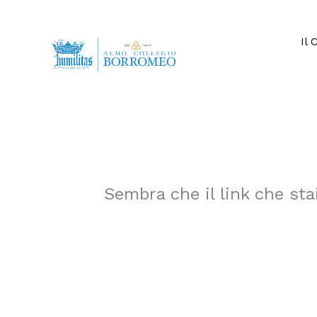
Vai
al
contenuto
Il 
Sembra che il link che sta