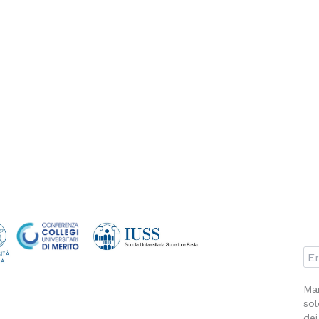
Man
sol
dei