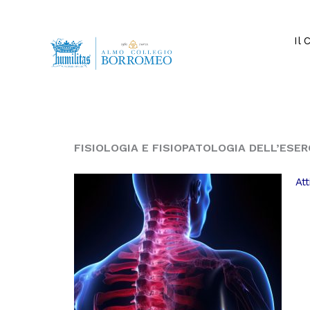
Vai
al
contenuto
Il 
FISIOLOGIA E FISIOPATOLOGIA DELL’ESER
At