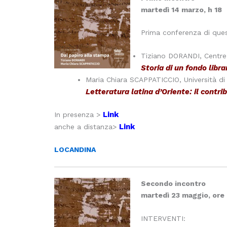
martedì 14 marzo, h 18
Prima conferenza di questo
Tiziano DORANDI, Centre n
Storia di un fondo libr
Maria Chiara SCAPPATICCIO, Università di 
Letteratura latina d’Oriente: il contr
Link
In presenza >
Link
anche a distanza>
LOCANDINA
Secondo incontro
martedì 23 maggio, ore 
INTERVENTI: