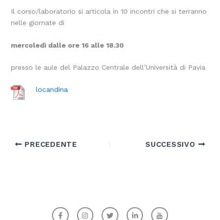
Il corso/laboratorio si articola in 10 incontri che si terranno
nelle giornate di
mercoledì dalle ore 16 alle 18.30
presso le aule del Palazzo Centrale dell’Università di Pavia
locandina
PRECEDENTE
SUCCESSIVO
F
I
T
L
I
a
n
w
i
c