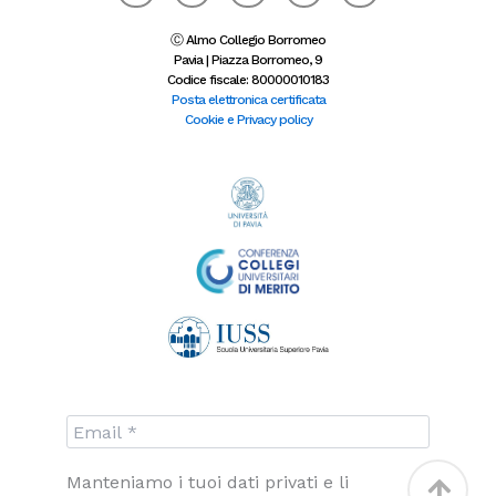
c
s
i
n
o
e
t
t
k
n
b
a
t
e
-
Ⓒ Almo Collegio Borromeo
o
g
e
d
y
Pavia | Piazza Borromeo, 9
o
r
r
i
o
Codice fiscale: 80000010183
k
a
n
u
-
m
-
t
Posta elettronica certificata
f
i
u
Cookie e Privacy policy
n
b
e
Torna
Manteniamo i tuoi dati privati e li