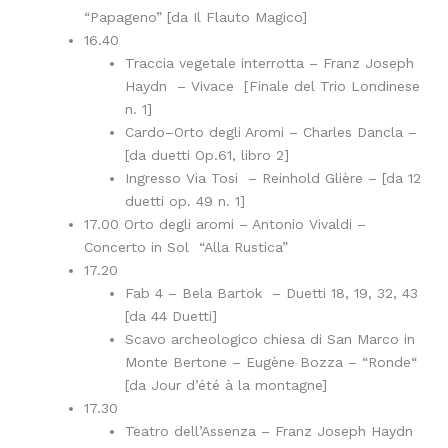
“Papageno” [da Il Flauto Magico]
16.40
Traccia vegetale interrotta – Franz Joseph
Haydn – Vivace [Finale del Trio Londinese
n. 1]
Cardo–Orto degli Aromi – Charles Dancla –
[da duetti Op.61, libro 2]
Ingresso Via Tosi – Reinhold Glière – [da 12
duetti op. 49 n. 1]
17.00 Orto degli aromi – Antonio Vivaldi –
Concerto in Sol “Alla Rustica”
17.20
Fab 4 – Bela Bartok – Duetti 18, 19, 32, 43
[da 44 Duetti]
Scavo archeologico chiesa di San Marco in
Monte Bertone – Eugène Bozza – “Ronde“
[da Jour d’été à la montagne]
17.30
Teatro dell’Assenza – Franz Joseph Haydn