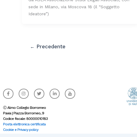
sede in Milano, via Moscova 18 (il “Soggetto
Ideatore”)
Precedente
←
F
I
T
L
I
a
n
w
i
c
c
s
i
n
o
e
t
t
k
n
b
a
t
e
-
Ⓒ Almo Collegio Borromeo
o
g
e
d
y
Pavia | Piazza Borromeo, 9
o
r
r
i
o
Codice fiscale: 80000010183
k
a
n
u
-
m
-
t
Posta elettronica certificata
f
i
u
Cookie e Privacy policy
n
b