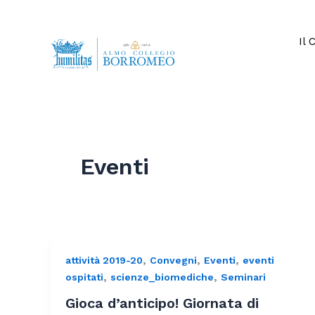
Vai
al
contenuto
Il 
Eventi
,
,
,
attività 2019-20
Convegni
Eventi
eventi
,
,
ospitati
scienze_biomediche
Seminari
Gioca d’anticipo! Giornata di