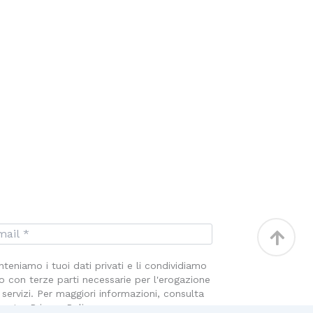
Torna
in
teniamo i tuoi dati privati e li condividiamo
alto
o con terze parti necessarie per l'erogazione
 servizi. Per maggiori informazioni, consulta
nostra Privacy Policy.