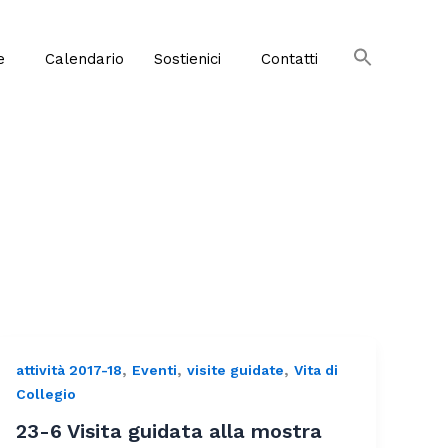
e
Calendario
Sostienici
Contatti
,
,
,
attività 2017-18
Eventi
visite guidate
Vita di
Collegio
23-6 Visita guidata alla mostra