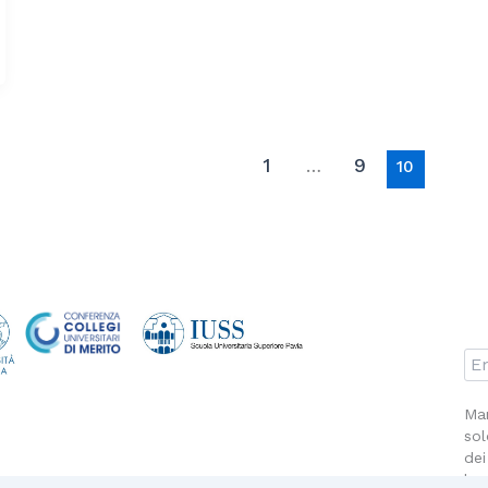
1
9
…
10
Man
sol
dei
la 