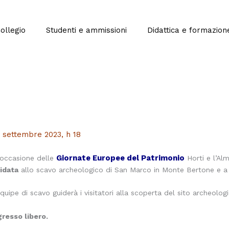
Collegio
Studenti e ammissioni
Didattica e formazion
 settembre 2023, h 18
Giornate Europee del Patrimonio
 occasione delle
Horti e l’Al
idata
allo scavo archeologico di San Marco in Monte Bertone e a
equipe di scavo guiderà i visitatori alla scoperta del sito archeologi
gresso libero.