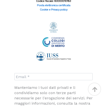
Codice fiscale: 80000010183
k
a
n
u
-
m
-
t
Posta elettronica certificata
f
i
u
Cookie e Privacy policy
n
b
e
Torna
Manteniamo i tuoi dati privati e li
condividiamo solo con terze parti
in
necessarie per l'erogazione dei servizi. Per
alto
maggiori informazioni, consulta la nostra