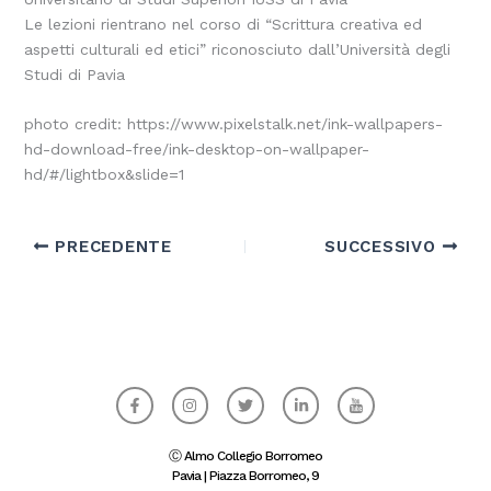
Le lezioni rientrano nel corso di “Scrittura creativa ed
aspetti culturali ed etici” riconosciuto dall’Università degli
Studi di Pavia
photo credit: https://www.pixelstalk.net/ink-wallpapers-
hd-download-free/ink-desktop-on-wallpaper-
hd/#/lightbox&slide=1
PRECEDENTE
SUCCESSIVO
F
I
T
L
I
a
n
w
i
c
c
s
i
n
o
e
t
t
k
n
b
a
t
e
-
Ⓒ Almo Collegio Borromeo
o
g
e
d
y
Pavia | Piazza Borromeo, 9
o
r
r
i
o