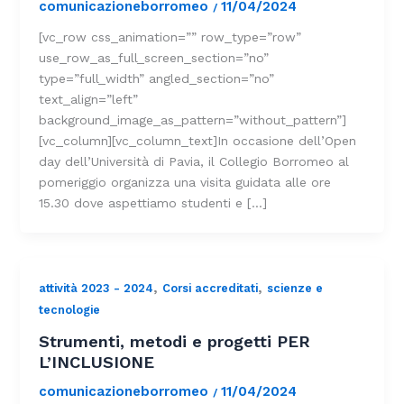
comunicazioneborromeo
11/04/2024
/
[vc_row css_animation=”” row_type=”row”
use_row_as_full_screen_section=”no”
type=”full_width” angled_section=”no”
text_align=”left”
background_image_as_pattern=”without_pattern”]
[vc_column][vc_column_text]In occasione dell’Open
day dell’Università di Pavia, il Collegio Borromeo al
pomeriggio organizza una visita guidata alle ore
15.30 dove aspettiamo studenti e […]
,
,
attività 2023 - 2024
Corsi accreditati
scienze e
tecnologie
Strumenti, metodi e progetti PER
L’INCLUSIONE
comunicazioneborromeo
11/04/2024
/