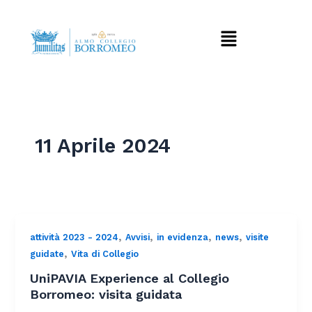
Vai
al
Menu
contenuto
11 Aprile 2024
,
,
,
,
attività 2023 - 2024
Avvisi
in evidenza
news
visite
,
guidate
Vita di Collegio
UniPAVIA Experience al Collegio
Borromeo: visita guidata